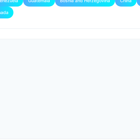
enezuela
Guatemala
Bosnia and Herzegovina
China
nada