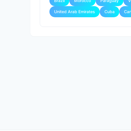
Brazil
Morocco
Paraguay
V
United Arab Emirates
Cuba
Ca