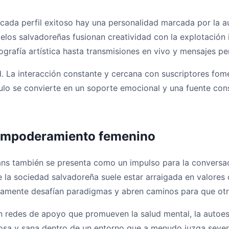
ada perfil exitoso hay una personalidad marcada por la au
los salvadoreñas fusionan creatividad con la explotación i
grafía artística hasta transmisiones en vivo y mensajes pe
d. La interacción constante y cercana con suscriptores fom
ulo se convierte en un soporte emocional y una fuente con
l empoderamiento femenino
ans también se presenta como un impulso para la convers
e la sociedad salvadoreña suele estar arraigada en valores
tamente desafían paradigmas y abren caminos para que otro
 redes de apoyo que promueven la salud mental, la autoest
itosa y sana dentro de un entorno que a menudo juzga seve