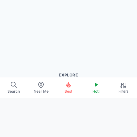
EXPLORE
About Us
Search
Near Me
Best
Hot!
Filters
Contact
Promote Your Profile
LEGAL
Privacy Policy