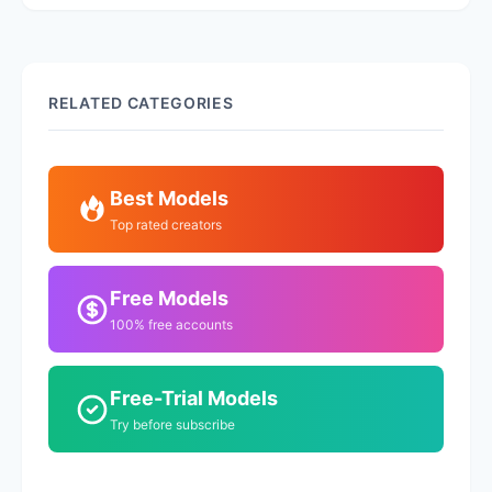
RELATED CATEGORIES
Best Models
Top rated creators
Free Models
100% free accounts
Free-Trial Models
Try before subscribe