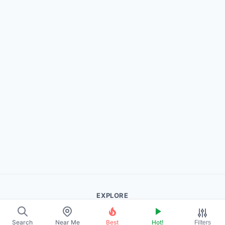
EXPLORE
About Us
Search
Near Me
Best
Hot!
Filters