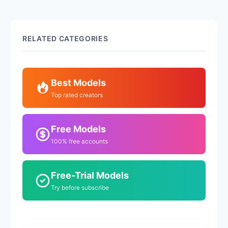
RELATED CATEGORIES
Best Models
Top rated creators
Free Models
100% free accounts
Free-Trial Models
Try before subscribe