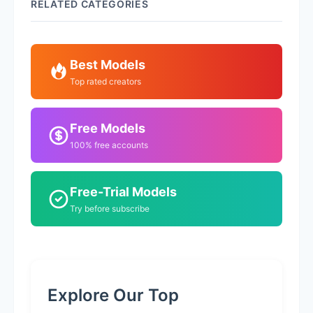
RELATED CATEGORIES
Best Models
Top rated creators
Free Models
100% free accounts
Free-Trial Models
Try before subscribe
Explore Our Top