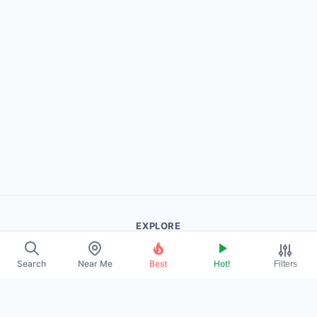
EXPLORE
About Us
Search
Near Me
Best
Hot!
Filters
Contact
Promote Your Profile