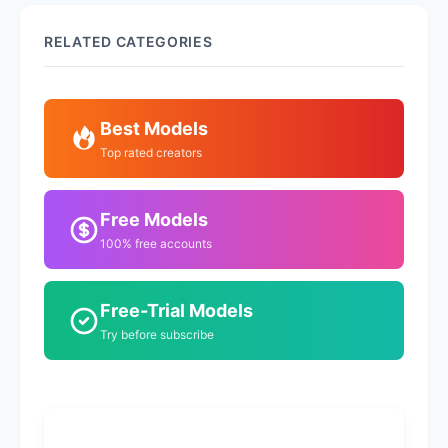
RELATED CATEGORIES
Best Models
Top rated creators
Free Models
100% free accounts
Free-Trial Models
Try before subscribe