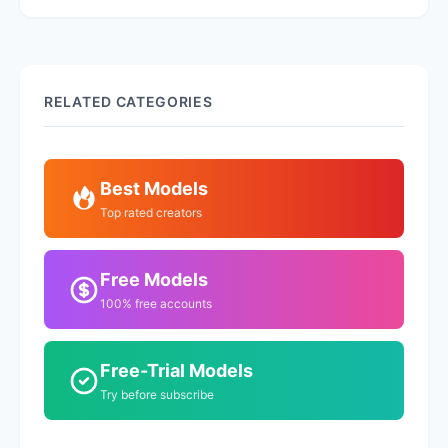
RELATED CATEGORIES
Best Models
Top rated creators
Free Models
100% free accounts
Free-Trial Models
Try before subscribe