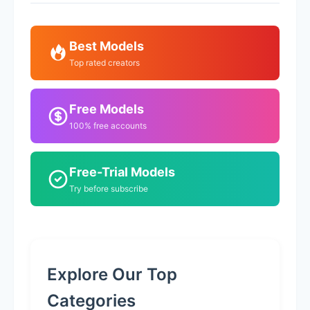
Best Models
Top rated creators
Free Models
100% free accounts
Free-Trial Models
Try before subscribe
Explore Our Top
Categories