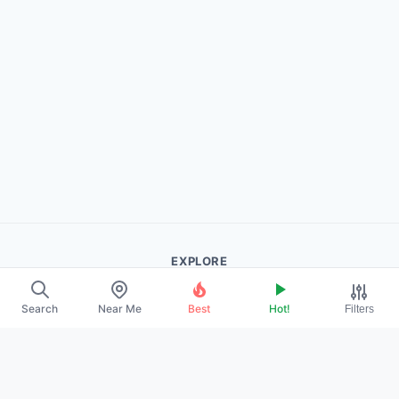
EXPLORE
About Us
Search
Near Me
Best
Hot!
Filters
Contact
Promote Your Profile
LEGAL