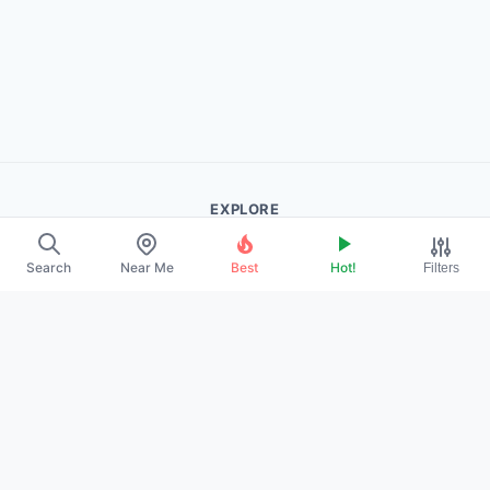
EXPLORE
About Us
Search
Near Me
Best
Hot!
Filters
Contact
Promote Your Profile
LEGAL
Privacy Policy
Terms of Service
DMCA