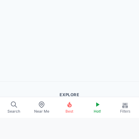
EXPLORE
About Us
Search
Near Me
Best
Hot!
Filters
Contact
Promote Your Profile