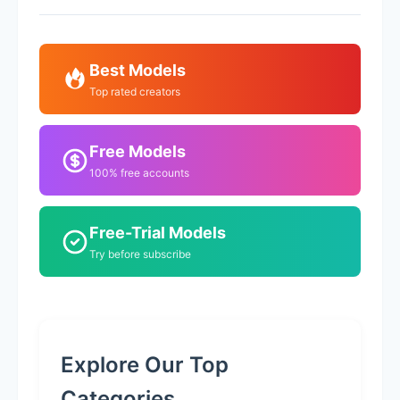
Best Models
Top rated creators
Free Models
100% free accounts
Free-Trial Models
Try before subscribe
Explore Our Top
Categories