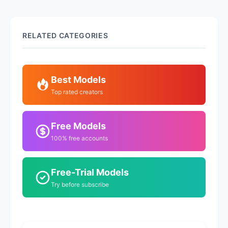
RELATED CATEGORIES
Best Models
Top rated creators
Free Models
100% free accounts
Free-Trial Models
Try before subscribe