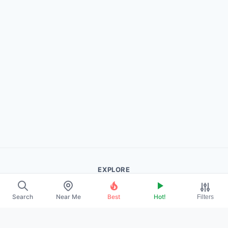
EXPLORE
About Us
Search
Near Me
Best
Hot!
Filters
Contact
Promote Your Profile