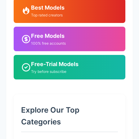
Best Models
Top rated creators
Free Models
100% free accounts
Free-Trial Models
Try before subscribe
Explore Our Top
Categories