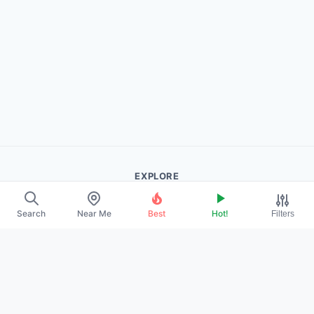
EXPLORE
About Us
Search
Near Me
Best
Hot!
Filters
Contact
Promote Your Profile
LEGAL
Privacy Policy