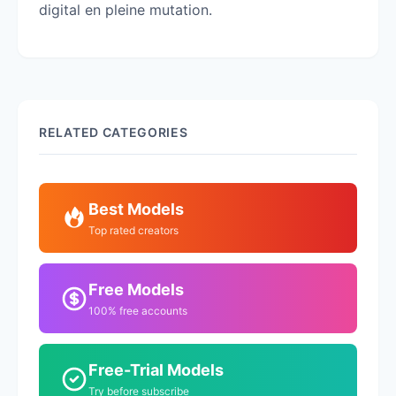
digital en pleine mutation.
RELATED CATEGORIES
Best Models
Top rated creators
Free Models
100% free accounts
Free-Trial Models
Try before subscribe