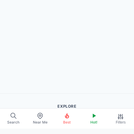
EXPLORE
About Us
Search
Near Me
Best
Hot!
Filters
Contact