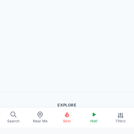
EXPLORE
About Us
Search
Near Me
Best
Hot!
Filters
Contact
Promote Your Profile