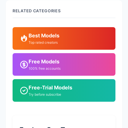
RELATED CATEGORIES
Best Models
Top rated creators
Free Models
100% free accounts
Free-Trial Models
Try before subscribe