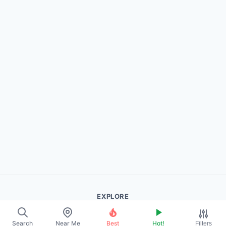
EXPLORE
About Us
Search
Near Me
Best
Hot!
Filters