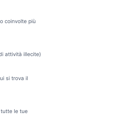
no coinvolte più
i attività illecite)
i si trova il
 tutte le tue