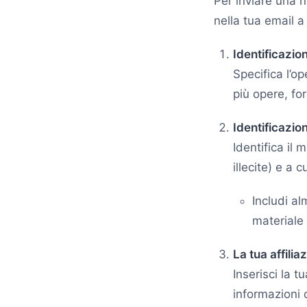
Per inviare una n
nella tua email 
Identificazio
Specifica l’op
più opere, fo
Identificazion
Identifica il m
illecite) e a c
Includi al
materiale
La tua affilia
Inserisci la t
informazioni 