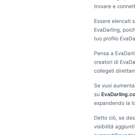
trovare e connett
Essere elencati s
EvaDarling, poich
tuo profilo EvaDar
Pensa a EvaDarli
creatori di EvaDar
collegati diretta
Se vuoi aumentar
su
EvaDarling.c
espandendo la lo
Detto ciò, se des
visibilità aggiunt