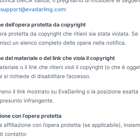
otifica DMCA valida, ti preghiamo di includere le seguen
a
support@evadarling.com
:
ne dell’opera protetta da copyright
era protetta da copyright che ritieni sia stata violata. S
rnisci un elenco completo delle opere nella notifica.
e del materiale o del link che viola il copyright
ateriale o il link che ritieni violi il copyright (o che è ogge
ui si richiede di disabilitare l’accesso.
meno il link mostrato su EvaDarling o la posizione esatta in
 presunto infrangente.
zione con l’opera protetta
ua affiliazione con l’opera protetta (se applicabile), insiem
di contatto: