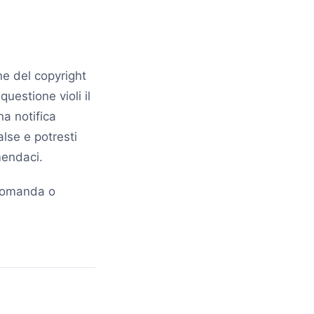
ne del copyright
uestione violi il
na notifica
lse e potresti
mendaci.
 domanda o