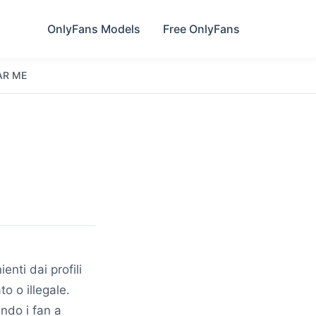
OnlyFans Models
Free OnlyFans
AR ME
nti dai profili
o o illegale.
ndo i fan a