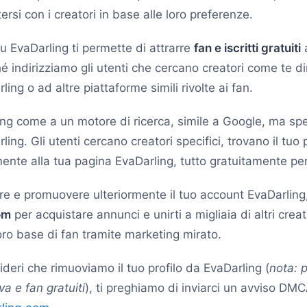
ersi con i creatori in base alle loro preferenze.
u EvaDarling ti permette di attrarre
fan e iscritti gratuiti
a
é indirizziamo gli utenti che cercano creatori come te d
ling o ad altre piattaforme simili rivolte ai fan.
ng come a un motore di ricerca, simile a Google, ma spe
ling. Gli utenti cercano creatori specifici, trovano il tuo
mente alla tua pagina EvaDarling, tutto gratuitamente per
e e promuovere ulteriormente il tuo account EvaDarling, 
om
per acquistare annunci e unirti a migliaia di altri crea
ro base di fan tramite marketing mirato.
ideri che rimuoviamo il tuo profilo da EvaDarling (
nota: 
iva e fan gratuiti
), ti preghiamo di inviarci un avviso DMC