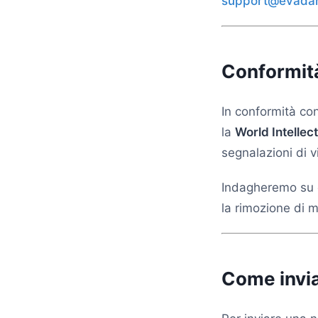
support@evadar
Conformit
In conformità con
la
World Intellec
segnalazioni di vi
Indagheremo su ev
la rimozione di m
Come invia