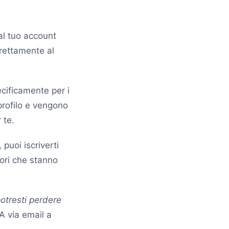
l tuo account
irettamente al
cificamente per i
 profilo e vengono
 te.
puoi iscriverti
tori che stanno
potresti perdere
A via email a