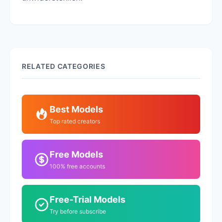
RELATED CATEGORIES
Best Models
Top rated creators
Free Models
100% free accounts
Free-Trial Models
Try before subscribe